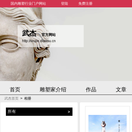
国内雕塑行业门户网站
登陆
免费注册
武杰
官方网站
http://wujie.diaosu.cn
首页
雕塑家介绍
作品
文章
武杰首页
>
相册
所有